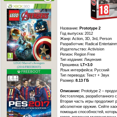
Название:
Prototype 2
Год выпуска: 2012
Жанр: Action, 3D, 3rd, Person
Разработчик: Radical Entertain
Издательство: Activision
Регион: Region Free
Тип издания: Лицензия
LEGO Marvel’s Avengers
Прошивка:
LT+3.0
(2016/FREEBOOT)
Язык интерфейса: Русский
Тип перевода: Текст + Звук
Размер:
8.13 ГБ
Описание:
Prototype 2 – продо
бестселлера, разработанного ст
Вторая часть игры продолжит 
абсолютное оружие. Сейте хао
помощью способностей, которы
героя, поглощая многочисленн