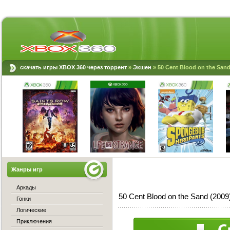
скачать игры XBOX 360 через торрент
»
Экшен
» 50 Cent Blood on the San
Жанры игр
Аркады
50 Cent Blood on the Sand (20
Гонки
Логические
Приключения