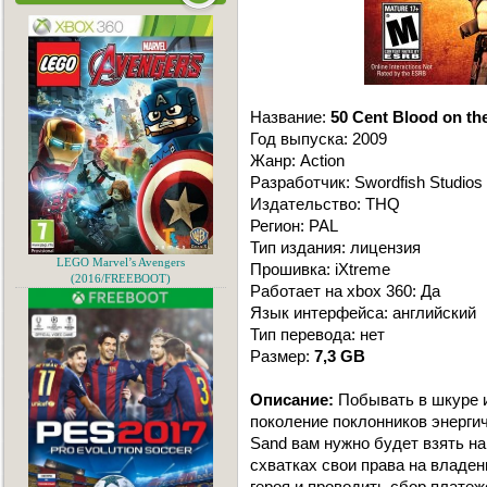
Название:
50 Cent Blood on th
Год выпуска: 2009
Жанр: Action
Разработчик: Swordfish Studios
Издательство: THQ
Регион: PAL
Тип издания: лицензия
LEGO Marvel’s Avengers
Прошивка: iXtreme
(2016/FREEBOOT)
Работает на xbox 360: Да
Язык интерфейса: английский
Тип перевода: нет
Размер:
7,3 GB
Описание:
Побывать в шкуре и
поколение поклонников энергичн
Sand вам нужно будет взять на
схватках свои права на владен
героя и проводить сбор платеж