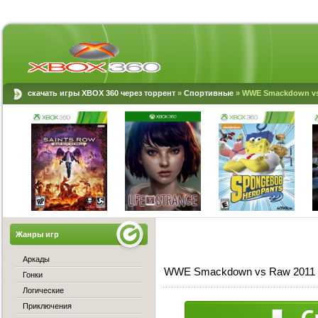
скачать игры XBOX 360 через торрент
»
Спортивные
» WWE Smackdown vs 
Жанры игр
Аркады
WWE Smackdown vs Raw 2011 (
Гонки
Логические
Приключения