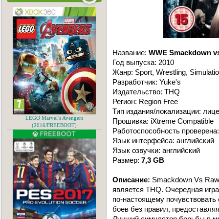
Название:
WWE Smackdown vs
Год выпуска: 2010
Жанр: Sport, Wrestling, Simulati
Разработчик: Yuke's
Издательство: THQ
Регион: Region Free
Тип издания/локализации: лиц
LEGO Marvel’s Avengers
Прошивка: iXtreme Compatible
(2016/FREEBOOT)
Работоспособность проверена:
Язык интерфейса: английский
Язык озвучки: английский
Размер:
7,3 GB
Описание:
Smackdown Vs Raw -
является THQ. Очередная иг
по-настоящему почувствовать 
боев без правил, предоставля
Лучший симулятор борьбы в ми