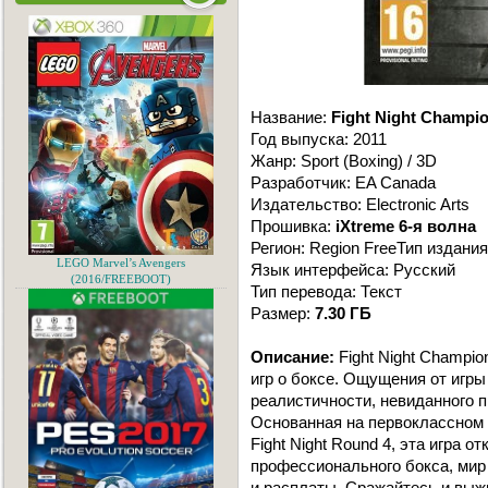
Название:
Fight Night Champi
Год выпуска: 2011
Жанр: Sport (Boxing) / 3D
Разработчик: EA Canada
Издательство: Electronic Arts
Прошивка:
iXtreme 6-я волна
Регион: Region FreeТип издани
LEGO Marvel’s Avengers
Язык интерфейса: Русский
(2016/FREEBOOT)
Тип перевода: Текст
Размер:
7.30 ГБ
Описание:
Fight Night Champio
игр о боксе. Ощущения от игры
реалистичности, невиданного 
Основанная на первоклассном 
Fight Night Round 4, эта игра 
профессионального бокса, мир
и расплаты. Сражайтесь и выжи