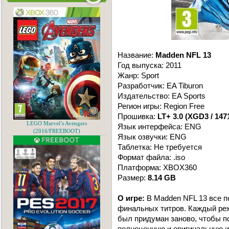
Название:
Madden NFL 13
Год выпуска: 2011
Жанр: Sport
Разработчик: EA Tiburon
Издательство: EA Sports
Регион игры: Region Free
Прошивка:
LT+ 3.0 (XGD3 / 147
LEGO Marvel’s Avengers
Язык интерфейса: ENG
(2016/FREEBOOT)
Язык озвучки: ENG
Таблетка: Не требуется
Формат файла: .iso
Платформа: XBOX360
Размер:
8.14 GB
О игре:
В Madden NFL 13 все п
финальных титров. Каждый реж
был придуман заново, чтобы п
полноценную и оригинальную и