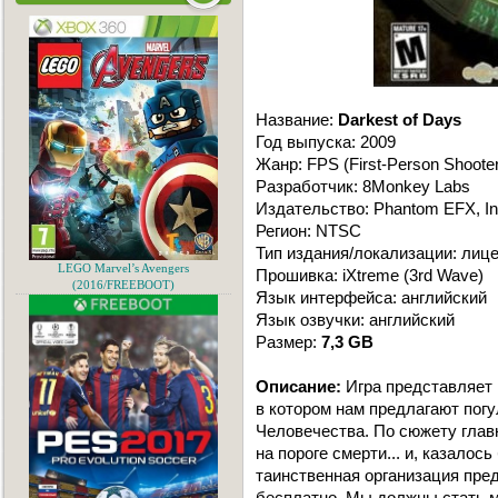
Название:
Darkest of Days
Год выпуска: 2009
Жанр: FPS (First-Person Shooter
Разработчик: 8Monkey Labs
Издательство: Phantom EFX, In
Регион: NTSC
Тип издания/локализации: лиц
LEGO Marvel’s Avengers
Прошивка: iXtreme (3rd Wave)
(2016/FREEBOOT)
Язык интерфейса: английский
Язык озвучки: английский
Размер:
7,3 GB
Описание:
Игра представляет 
в котором нам предлагают пог
Человечества. По сюжету глав
на пороге смерти... и, казалос
таинственная организация пред
бесплатно. Мы должны стать 