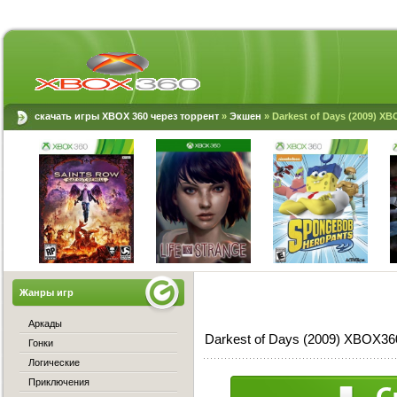
скачать игры XBOX 360 через торрент
»
Экшен
» Darkest of Days (2009) X
Жанры игр
Аркады
Darkest of Days (2009) XBOX36
Гонки
Логические
Приключения