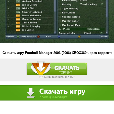
Скачать игру Football Manager 2006 (2006) XBOX360 через торрент:
[37,13 Kb] (cкачиваний: 166)