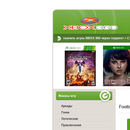
скачать игры XBOX 360 через торрент
»
С
Жанры игр
Аркады
Footb
Гонки
Логические
Приключения