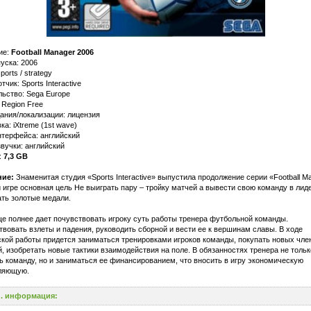
ие:
Football Manager 2006
уска: 2006
ports / strategy
тчик: Sports Interactive
ьство: Sega Europe
 Region Free
ания/локализации: лицензия
а: iXtreme (1st wave)
нтерфейса: английский
вучки: английский
:
7,3 GB
ие:
Знаменитая студия «Sports Interactive» выпустила продолжение серии «Football M
 игре основная цель Не выиграть пару – тройку матчей а вывести свою команду в лид
ть золотые медали.
е полнее дает почувствовать игроку суть работы тренера футбольной команды.
вовать взлеты и падения, руководить сборной и вести ее к вершинам славы. В ходе
кой работы придется заниматься тренировками игроков команды, покупать новых чле
, изобретать новые тактики взаимодействия на поле. В обязанностях тренера не тольк
ь команду, но и заниматься ее финансированием, что вносить в игру экономическую
ляющую.
. информация: