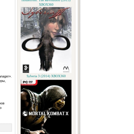
Homefront: The Revolution (2015)
XBOX360
anager».
Syberia 3 (2014) XBOX360
еры,
нов
о