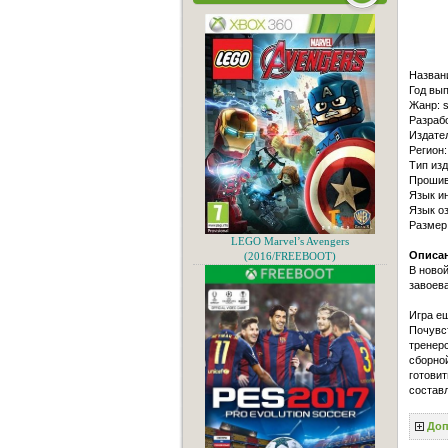
Назван
Год вып
Жанр: s
Разрабо
Издател
Регион:
Тип изд
Прошивк
Язык и
Язык оз
Размер
LEGO Marvel’s Avengers
Описан
(2016/FREEBOOT)
В новой
завоева
Игра ещ
Почувст
тренерс
сборной
готовит
состав
Доп