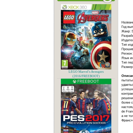
Назван
Год вып
Жанр: S
Разрабо
Издател
Тип изд
Прошив
Регион:
Язык и
Тип пер
Размер
LEGO Marvel’s Avengers
Описа
(2016/FREEBOOT)
пытатьс
удаетьс
успешно
контра
решение
более с
настоящ
de Fran
а не то
Франс»