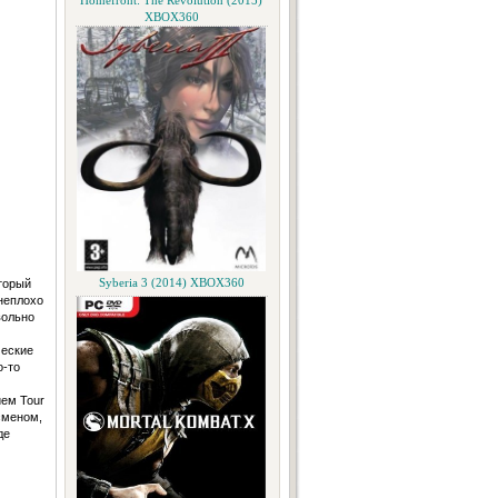
Homefront: The Revolution (2015)
XBOX360
торый
Syberia 3 (2014) XBOX360
 неплохо
вольно
м
ческие
о-то
ием Tour
сменом,
де