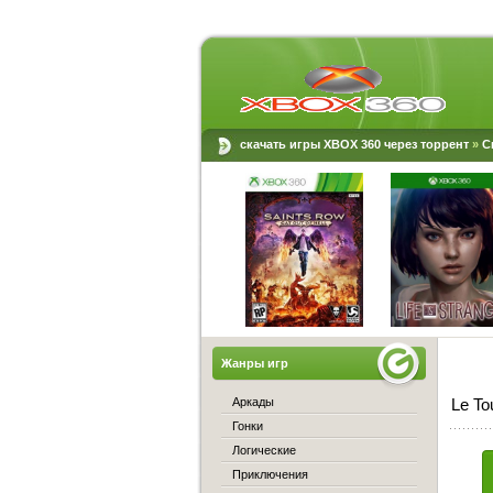
скачать игры XBOX 360 через торрент
»
С
Жанры игр
Аркады
Le To
Гонки
Логические
Приключения