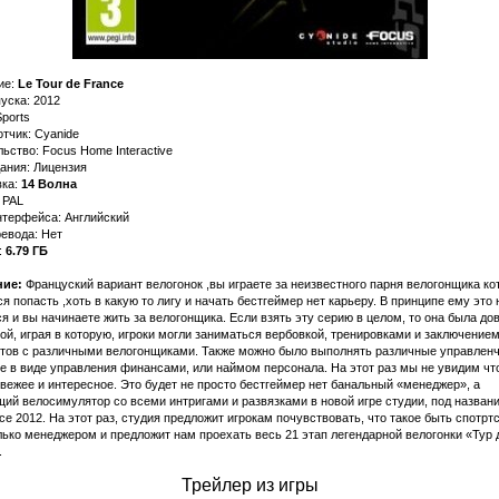
ие:
Le Tour de France
уска: 2012
ports
тчик: Cyanide
ьство: Focus Home Interactive
ания: Лицензия
ка:
14 Волна
 PAL
нтерфейса: Английский
евода: Нет
:
6.79 ГБ
ние:
Француский вариант велогонок ,вы играете за неизвестного парня велогонщика ко
я попасть ,хоть в какую то лигу и начать бестгеймер нет карьеру. В принципе ему это
я и вы начинаете жить за велогонщика. Если взять эту серию в целом, то она была до
й, играя в которую, игроки могли заниматься вербовкой, тренировками и заключение
ктов с различными велогонщиками. Также можно было выполнять различные управлен
 в виде управления финансами, или наймом персонала. На этот раз мы не увидим чт
вежее и интересное. Это будет не просто бестгеймер нет банальный «менеджер», а
ий велосимулятор со всеми интригами и развязками в новой игре студии, под назван
ce 2012. На этот раз, студия предложит игрокам почувствовать, что такое быть спотрт
лько менеджером и предложит нам проехать весь 21 этап легендарной велогонки «Тур 
.
Трейлер из игры