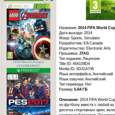
Название:
2014 FIFA World Cup 
Дата выхода: 2014
Жанр: Sports, Simulator
Разработчик: EA Canada
Издательство: Electronic Arts
Прошивка:
JTAG
Тип издания: Лицензия
LEGO Marvel’s Avengers
Title ID: 454109D4
(2016/FREEBOOT)
Media ID: 5D31A745
Язык интерфейса: Английский
Язык озвучки: Английский
Тип перевода: Нет
Размер:
5.64 ГБ
Описание:
2014 FIFA World Cup
по футболу вместе с любой из
десятка спортивных арен, вкл
стадионов Бразилии. Окунитес