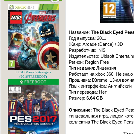
Название:
The Black Eyed Pea
Год выпуска: 2011
Жанр: Arcade (Dance) / 3D
Разработчик: iNiS
Издательство: Ubisoft Entertai
Регион: Region Free
Тип издания: Лицензия
LEGO Marvel’s Avengers
Работает на xbox 360: Не знаю
(2016/FREEBOOT)
Прошивка: iXtreme: 13-ая волн
Язык интерфейса: Английский
Тип перевода: Нет
Размер:
6,64 GB
Описание:
The Black Eyed Peas
танцевальная игра, лицом кот
коллектив The Black Eyed Peas.
Тре