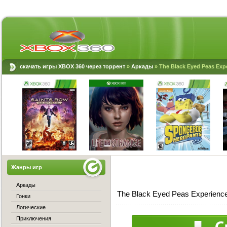
скачать игры XBOX 360 через торрент
»
Аркады
» The Black Eyed Peas Exp
Жанры игр
Аркады
The Black Eyed Peas Experienc
Гонки
Логические
Приключения