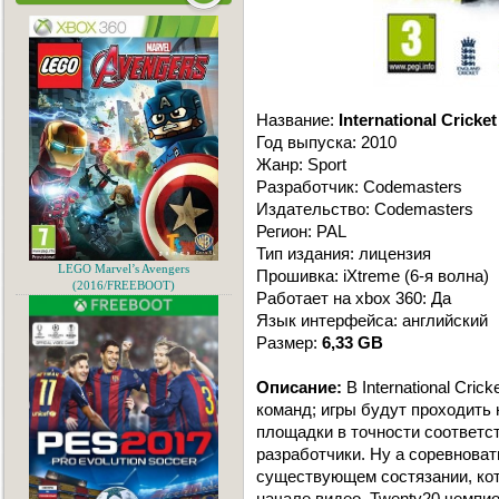
Название:
International Cricket
Год выпуска: 2010
Жанр: Sport
Разработчик: Codemasters
Издательство: Codemasters
Регион: PAL
Тип издания: лицензия
LEGO Marvel’s Avengers
Прошивка: iXtreme (6-я волна)
(2016/FREEBOOT)
Работает на xbox 360: Да
Язык интерфейса: английский
Размер:
6,33 GB
Описание:
В International Cri
команд; игры будут проходить 
площадки в точности соответс
разработчики. Ну а соревноват
существующем состязании, ко
начале видео, Twenty20 чемпио