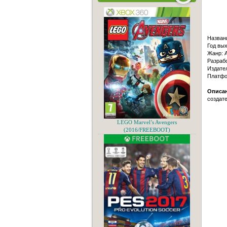
Назван
Год вых
Жанр: A
Разрабо
Издате
Платфо
Описан
создате
LEGO Marvel’s Avengers
(2016/FREEBOOT)