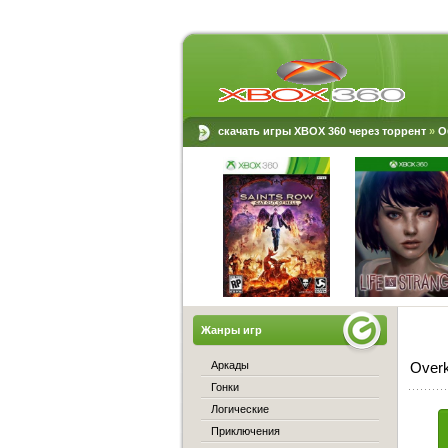
скачать игры XBOX 360 через торрент
»
О
Жанры игр
Аркады
Overk
Гонки
Логические
Приключения