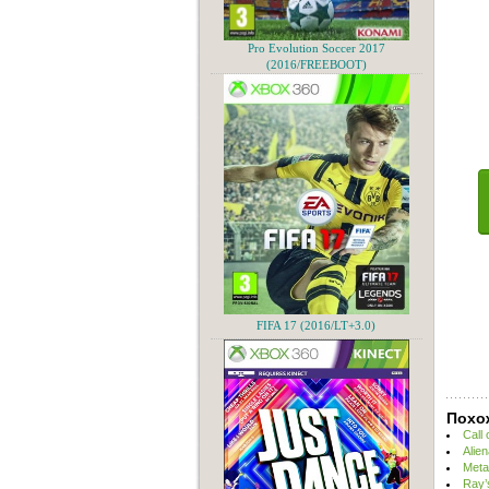
Pro Evolution Soccer 2017
(2016/FREEBOOT)
FIFA 17 (2016/LT+3.0)
Похо
Call
Alie
Meta
Ray’