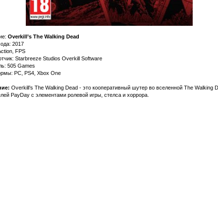
ие:
Overkill’s The Walking Dead
ода: 2017
ction, FPS
тчик: Starbreeze Studios Overkill Software
ль: 505 Games
рмы: PC, PS4, Xbox One
ие:
Overkill’s The Walking Dead - это кооперативный шутер во вселенной The Walking 
лей PayDay с элементами ролевой игры, стелса и хоррора.