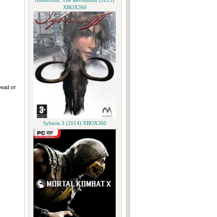
Homefront: The Revolution (2015)
XBOX360
Dead от
Syberia 3 (2014) XBOX360