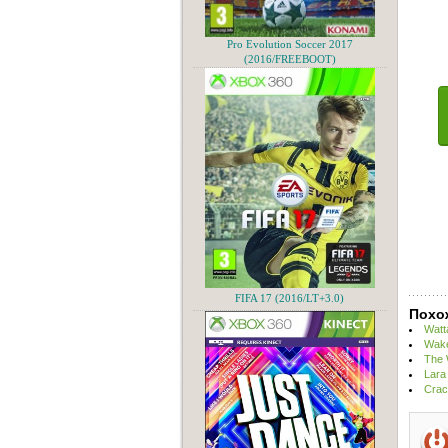
Pro Evolution Soccer 2017
(2016/FREEBOOT)
FIFA 17 (2016/LT+3.0)
Похо
Watt
Wake
The 
Lara
Crac