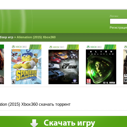
Логин:
Регистраци
бзор игр
» Alienation (2015) Xbox360
ation (2015) Xbox360 скачать торрент