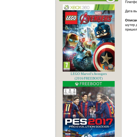
Платфо
Дата в
Описан
шутер д
пришел
LEGO Marvel’s Avengers
(2016/FREEBOOT)