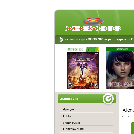
скачать игры XBOX 360 через торрент
»
О
Жанры игр
Аркады
Alien
Гонки
Логические
Приключения