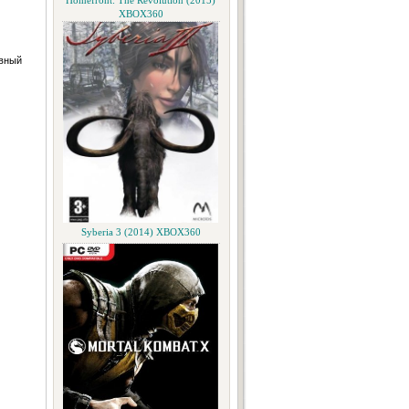
Homefront: The Revolution (2015)
XBOX360
ивный
Syberia 3 (2014) XBOX360