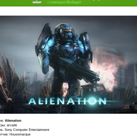
ие:
Alienation
ры: arcade
ь: Sony Computer Entertainment
отчик: Housemarque