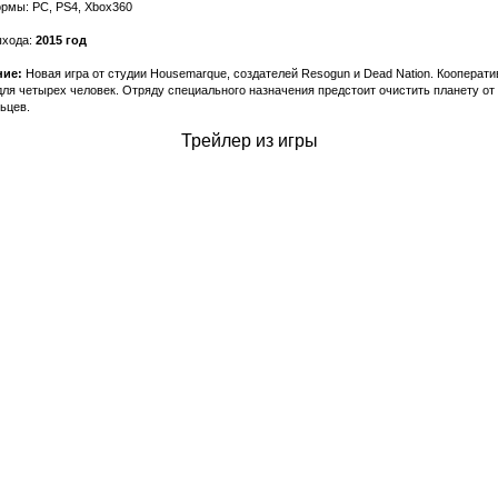
рмы: PC, PS4, Xbox360
ыхода:
2015 год
ие:
Новая игра от студии Housemarque, создателей Resogun и Dead Nation. Кооперат
ля четырех человек. Отряду специального назначения предстоит очистить планету от
ьцев.
Трейлер из игры