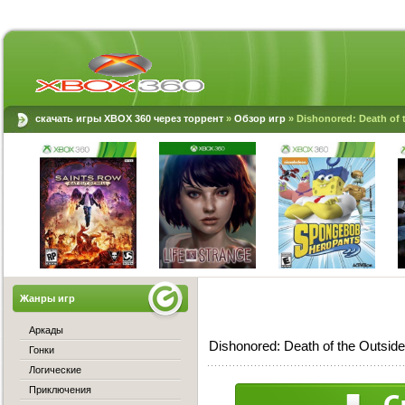
скачать игры XBOX 360 через торрент
»
Обзор игр
» Dishonored: Death of 
Жанры игр
Аркады
Dishonored: Death of the Outsi
Гонки
Логические
Приключения