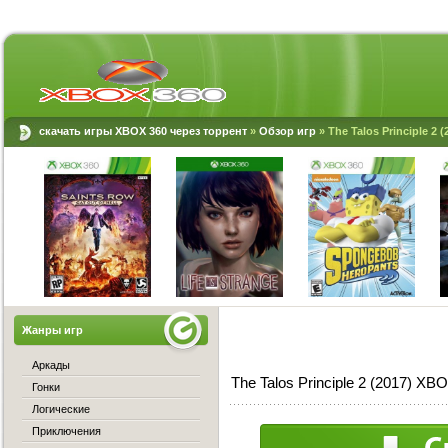
скачать игры XBOX 360 через торрент
»
Обзор игр
» The Talos Principle 2 
Жанры игр
Аркады
The Talos Principle 2 (2017) X
Гонки
Логические
Приключения