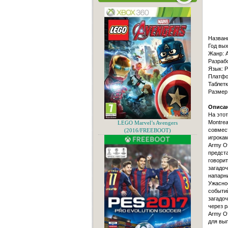
Назван
Год вых
Жанр: A
Разрабо
Язык: Р
Платфо
Таблет
Размер
Описан
На этот
Montre
LEGO Marvel’s Avengers
совмес
(2016/FREEBOOT)
игрокам
Army Of
предста
говорит
загадоч
напарни
Ужасное
событий
загадоч
через р
Army O
для вы