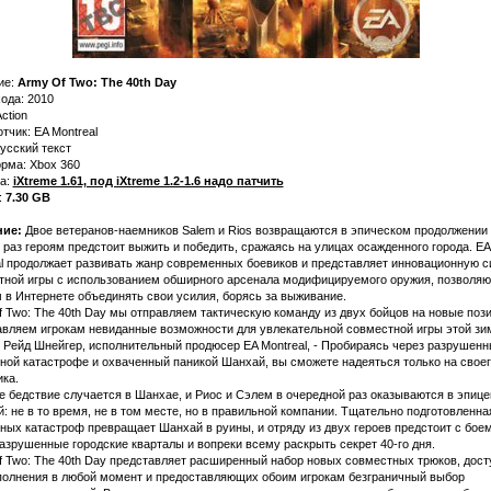
ие:
Army Of Two: The 40th Day
ода: 2010
ction
тчик: EA Montreal
усский текст
рма: Xbox 360
ка:
iXtreme 1.61, под iXtreme 1.2-1.6 надо патчить
:
7.30 GB
ие:
Двое ветеранов-наемников Salem и Rios возвращаются в эпическом продолжении 
 раз героям предстоит выжить и победить, сражаясь на улицах осажденного города. EA
al продолжает развивать жанр современных боевиков и представляет инновационную 
тной игры с использованием обширного арсенала модифицируемого оружия, позволя
 в Интернете объединять свои усилия, борясь за выживание.
 Two: The 40th Day мы отправляем тактическую команду из двух бойцов на новые пози
вляем игрокам невиданные возможности для увлекательной совместной игры этой зим
 Рейд Шнейгер, исполнительный продюсер EA Montreal, - Пробираясь через разрушенн
ной катастрофе и охваченный паникой Шанхай, вы сможете надеяться только на своег
ка.
 бедствие случается в Шанхае, и Риос и Сэлем в очередной раз оказываются в эпице
: не в то время, не в том месте, но в правильной компании. Тщательно подготовленна
ных катастроф превращает Шанхай в руины, и отряду из двух героев предстоит с бое
азрушенные городские кварталы и вопреки всему раскрыть секрет 40-го дня.
f Two: The 40th Day представляет расширенный набор новых совместных трюков, дос
полнения в любой момент и предоставляющих обоим игрокам безграничный выбор