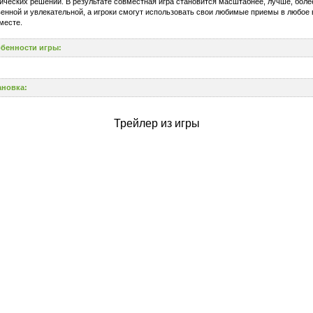
ических решений. В результате совместная игра становится масштабнее, лучше, боле
енной и увлекательной, а игроки смогут использовать свои любимые приемы в любое 
месте.
бенности игры:
ановка:
Трейлер из игры