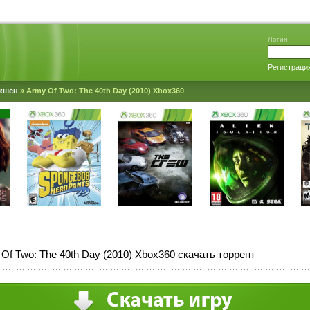
Логин:
Регистраци
кшен
» Army Of Two: The 40th Day (2010) Xbox360
Of Two: The 40th Day (2010) Xbox360 скачать торрент