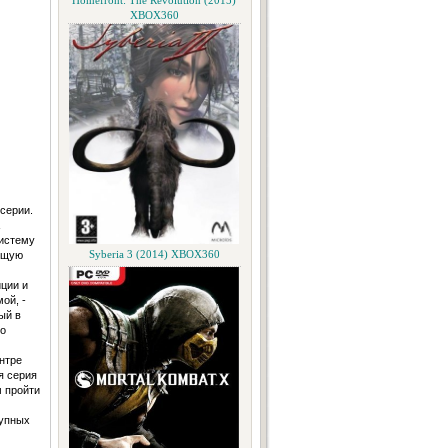
Homefront: The Revolution (2015)
XBOX360
серии.
систему
ющую
Syberia 3 (2014) XBOX360
ции и
ой, -
ый в
о
нтре
я серия
м пройти
тупных