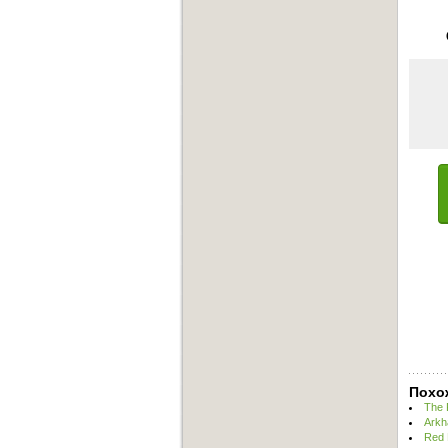
Похо
The 
Arkh
Red 