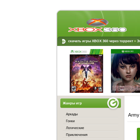
скачать игры XBOX 360 через торрент
»
Э
Жанры игр
Аркады
Army 
Гонки
Логические
Приключения