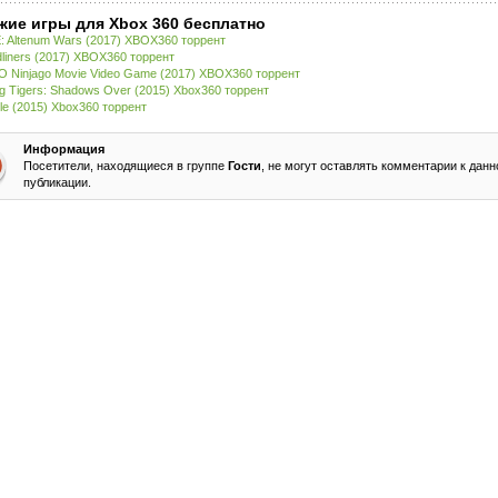
жие игры для Xbox 360 бесплатно
: Altenum Wars (2017) XBOX360 торрент
liners (2017) XBOX360 торрент
 Ninjago Movie Video Game (2017) XBOX360 торрент
ng Tigers: Shadows Over (2015) Xbox360 торрент
le (2015) Xbox360 торрент
Информация
Посетители, находящиеся в группе
Гости
, не могут оставлять комментарии к данн
публикации.