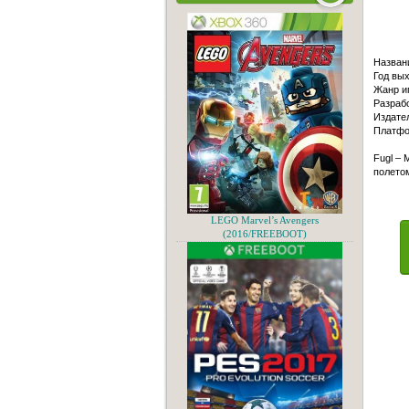
Назван
Год вых
Жанр и
Разрабо
Издател
Платфо
Fugl – 
полето
LEGO Marvel’s Avengers
(2016/FREEBOOT)