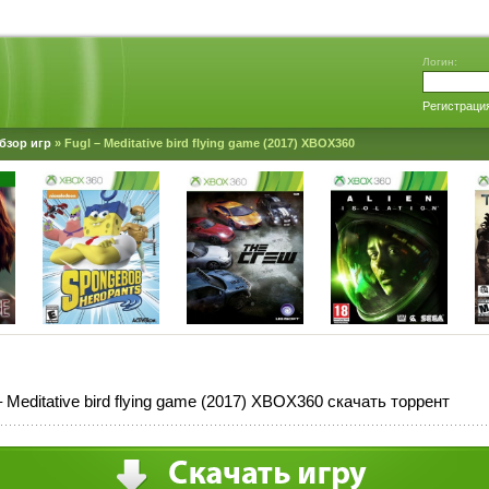
Логин:
Регистраци
бзор игр
» Fugl – Meditative bird flying game (2017) XBOX360
– Meditative bird flying game (2017) XBOX360 скачать торрент