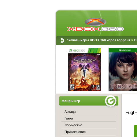
скачать игры XBOX 360 через торрент
»
О
Жанры игр
Аркады
Fugl 
Гонки
Логические
Приключения