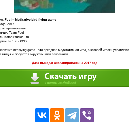
ие:
Fugl – Meditative bird flying game
ода: 2017
гры: приключения
тчик: Team Fugl
ь: Kotori Studios Ltd
рмы: PC, XBOX360
Meditative bird flying game - это аркадная медитативная игра, в которой игроки управляют
м птицы и любуются окружающими пейзажами.
Дата выхода: запланирована на 2017 год