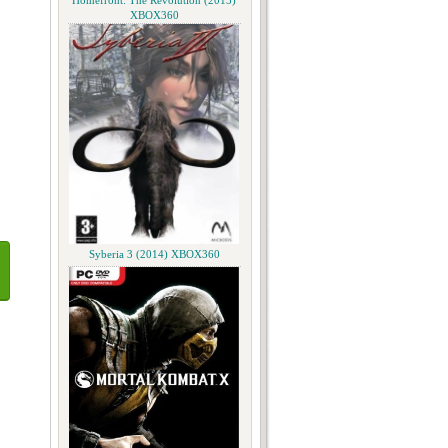
Homefront: The Revolution (2015)
XBOX360
Syberia 3 (2014) XBOX360