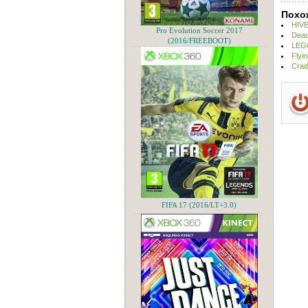
Похо
HIVE
Pro Evolution Soccer 2017
Dead
(2016/FREEBOOT)
LEGO
Flyi
Crad
FIFA 17 (2016/LT+3.0)