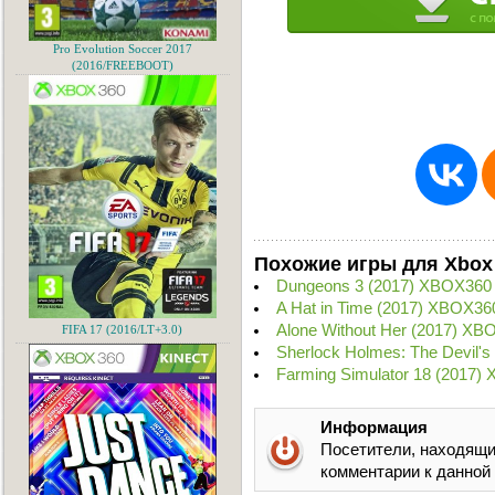
Pro Evolution Soccer 2017
(2016/FREEBOOT)
Похожие игры для Xbox
Dungeons 3 (2017) XBOX360
A Hat in Time (2017) XBOX36
Alone Without Her (2017) XB
FIFA 17 (2016/LT+3.0)
Sherlock Holmes: The Devil'
Farming Simulator 18 (2017)
Информация
Посетители, находящи
комментарии к данной