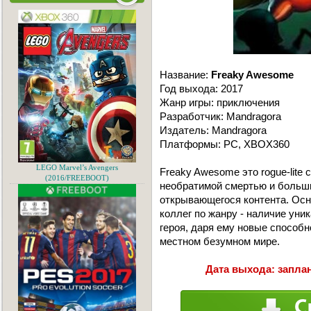
Название:
Freaky Awesome
Год выхода: 2017
Жанр игры: приключения
Разработчик: Mandragora
Издатель: Mandragora
Платформы: PC, XBOX360
LEGO Marvel’s Avengers
Freaky Awesome это rogue-lite
(2016/FREEBOOT)
необратимой смертью и больш
открывающегося контента. Осн
коллег по жанру - наличие уни
героя, даря ему новые способн
местном безумном мире.
Дата выхода: заплан