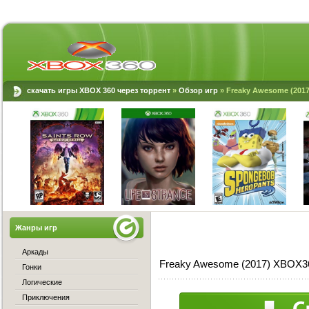
скачать игры XBOX 360 через торрент
»
Обзор игр
» Freaky Awesome (201
Жанры игр
Аркады
Freaky Awesome (2017) XBOX36
Гонки
Логические
Приключения