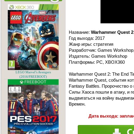
Название:
Warhammer Quest 2:
Год выхода: 2017
Жанр игры: стратегия
Разработчик: Games Workshop,
Издатель: Games Workshop
Платформы: PC, XBOX360
LEGO Marvel’s Avengers
Warhammer Quest 2: The End T
(2016/FREEBOOT)
Warhammer Quest, события ко
Fantasy Battles. Пророчество о
Силы Хаоса пошли в атаку, и г
выдвигаться на войну выдвига
Времен.
Дата выхода: заплан