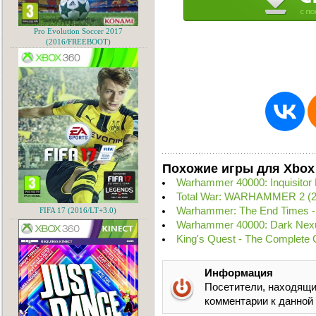
Pro Evolution Soccer 2017
(2016/FREEBOOT)
Похожие игры для Xbox
Warhammer 40000: Inquisitor
Total War: WARHAMMER 2 (2
Warhammer: The End Times - 
FIFA 17 (2016/LT+3.0)
Warhammer 40000: Dark Nexu
King's Quest - The Complete 
Информация
Посетители, находящи
комментарии к данной