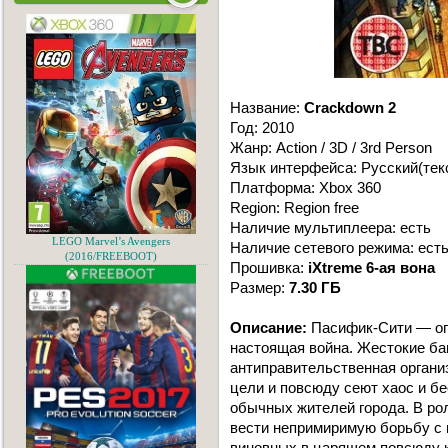
Название:
Crackdown 2
Год: 2010
Жанр: Action / 3D / 3rd Person
Язык интерфейса: Русский(тек
Платформа: Xbox 360
Region: Region free
Наличие мультиплеера: есть
LEGO Marvel’s Avengers
Наличие сетевого режима: ест
(2016/FREEBOOT)
Прошивка:
iXtreme 6-ая вона
Размер:
7.30 ГБ
Описание:
Пасифик-Сити — огр
настоящая война. Жестокие ба
антиправительственная органи
цели и повсюду сеют хаос и бе
обычных жителей города. В рол
вести непримиримую борьбу с 
виновных в царящем повсюду к