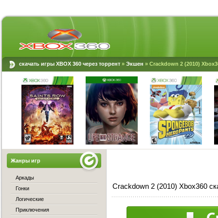
скачать игры XBOX 360 через торрент
»
Экшен
» Crackdown 2 (2010) Xbox3
Жанры игр
Аркады
Crackdown 2 (2010) Xbox360 ск
Гонки
Логические
Приключения