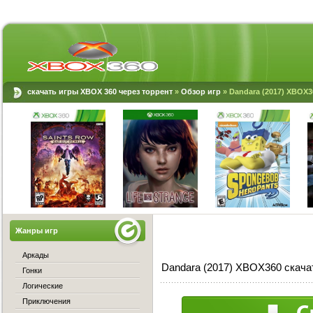
скачать игры XBOX 360 через торрент
»
Обзор игр
» Dandara (2017) XBOX3
Жанры игр
Аркады
Dandara (2017) XBOX360 скача
Гонки
Логические
Приключения