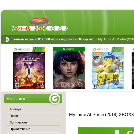
скачать игры XBOX 360 через торрент
»
Обзор игр
» My Time At Portia (20
Жанры игр
Аркады
My Time At Portia (2018) XBOX
Гонки
Логические
Приключения