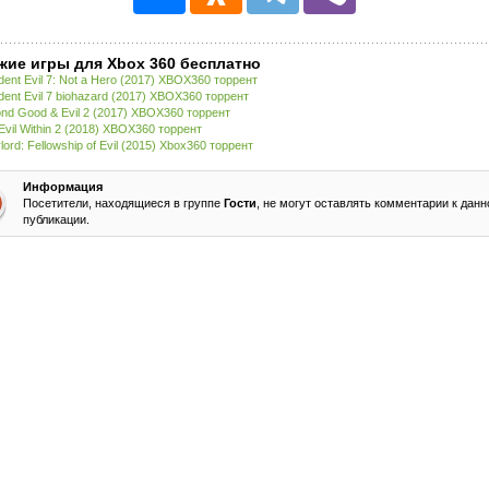
жие игры для Xbox 360 бесплатно
dent Evil 7: Not a Hero (2017) XBOX360 торрент
dent Evil 7 biohazard (2017) XBOX360 торрент
nd Good & Evil 2 (2017) XBOX360 торрент
Evil Within 2 (2018) XBOX360 торрент
lord: Fellowship of Evil (2015) Xbox360 торрент
Информация
Посетители, находящиеся в группе
Гости
, не могут оставлять комментарии к данн
публикации.