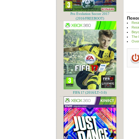
Pro Evolution Soccer 2017
Похо
(2016/FREEBOOT)
Resi
Resi
Beyo
The 
Over
FIFA 17 (2016/LT+3.0)