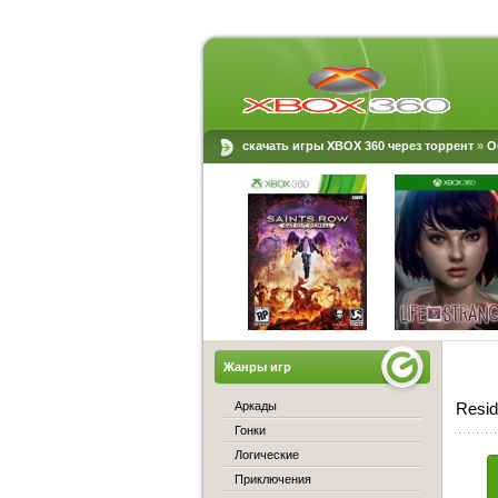
скачать игры XBOX 360 через торрент
»
О
Жанры игр
Аркады
Resid
Гонки
Логические
Приключения