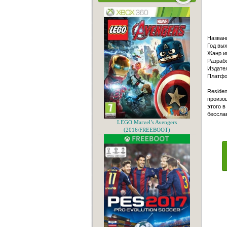
Назван
Год вых
Жанр и
Разраб
Издател
Платфо
Residen
произош
этого в
бессла
LEGO Marvel’s Avengers
(2016/FREEBOOT)