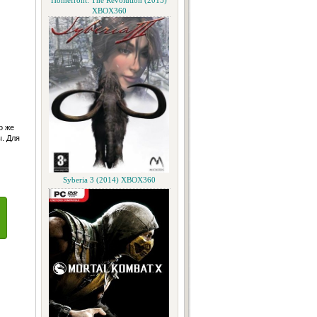
Homefront: The Revolution (2015)
XBOX360
о же
ы. Для
Syberia 3 (2014) XBOX360