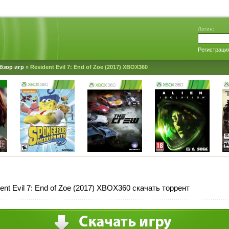
Логин:
Регистраци
бзор игр
» Resident Evil 7: End of Zoe (2017) XBOX360
ent Evil 7: End of Zoe (2017) XBOX360 скачать торрент