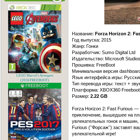
Название:
Forza Horizon 2: Fa
Год выпуска: 2015
Жанр: Гонки
Разработчик: Sumo Digital Ltd
Издательство: Microsoft Studio
Прошивка: FreeBoot
Минимальная версия dashboard
LEGO Marvel’s Avengers
Язык интерфейса игры: Русски
(2016/FREEBOOT)
Тип перевода игры: текст + зву
Платформа: XBOX360 Freeboot
Размер:
2.22 GB
Forza Horizon 2: Fast Furious
приключение, вышедшее на пл
увлекательных гонок и машин,
Furious (''Форсаж'') заставят 
увлекательной игре!