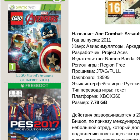
Название:
Ace Combat: Assaul
Год выпуска: 2011
Жанр: Авиасимуляторы, Аркад
Разработчик: Project Aces
Издательство: Namco Bandai 
Регион игры: Region Free
Прошивка: JTAG/FULL
LEGO Marvel’s Avengers
Dashboard: 13599
(2016/FREEBOOT)
Язык интерфейса игры: Русски
Тип перевода игры: текст
Платформа: XBOX360
Размер:
7.78 GB
Действия разворачиваются в 2
Бишоп, по приказу международ
небольшой отряд, который дол
подавлению повстанцев-экстре
и его команде предстоит схва