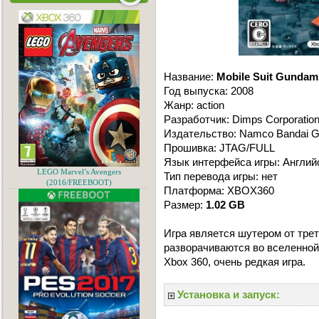
Название:
Mobile Suit Gundam:
Год выпуска: 2008
Жанр: action
Разработчик: Dimps Corporation
Издательство: Namco Bandai 
Прошивка: JTAG/FULL
Язык интерфейса игры: Англий
LEGO Marvel’s Avengers
Тип перевода игры: нет
(2016/FREEBOOT)
Платформа: XBOX360
Размер:
1.02 GB
Игра является шутером от трет
разворачиваются во вселенной
Xbox 360, очень редкая игра.
Установка и запуск: