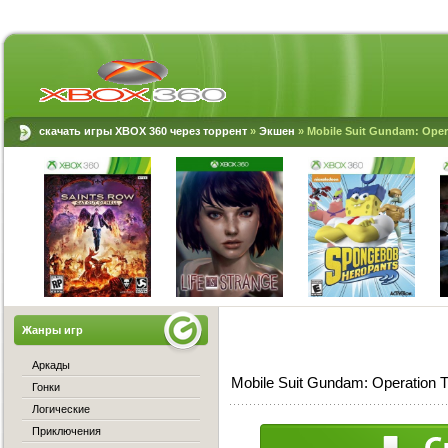
скачать игры XBOX 360 через торрент
»
Экшен
» Mobile Suit Gundam: Oper
Жанры игр
Аркады
Mobile Suit Gundam: Operation
Гонки
Логические
Приключения