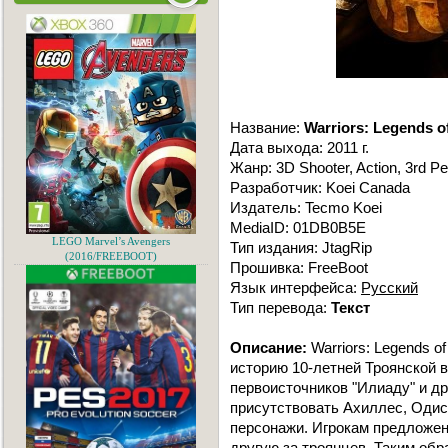
Название:
Warriors: Legends o
Дата выхода: 2011 г.
Жанр: 3D Shooter, Action, 3rd P
Разработчик: Koei Canada
Издатель: Tecmo Koei
MediaID: 01DB0B5E
LEGO Marvel’s Avengers
Тип издания: JtagRip
(2016/FREEBOOT)
Прошивка: FreeBoot
Язык интерфейса:
Русский
Тип перевода:
Текст
Описание:
Warriors: Legends o
историю 10-летней Троянской 
первоисточников "Илиаду" и д
присутствовать Ахиллес, Одисс
персонажи. Игрокам предложены
другую за троянцев. Таким обр