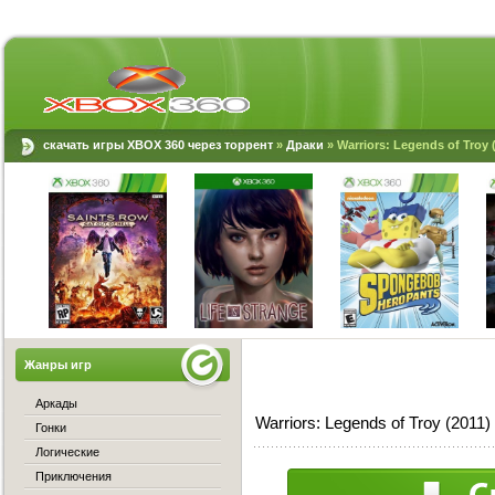
скачать игры XBOX 360 через торрент
»
Драки
» Warriors: Legends of Troy 
Жанры игр
Аркады
Warriors: Legends of Troy (2011
Гонки
Логические
Приключения