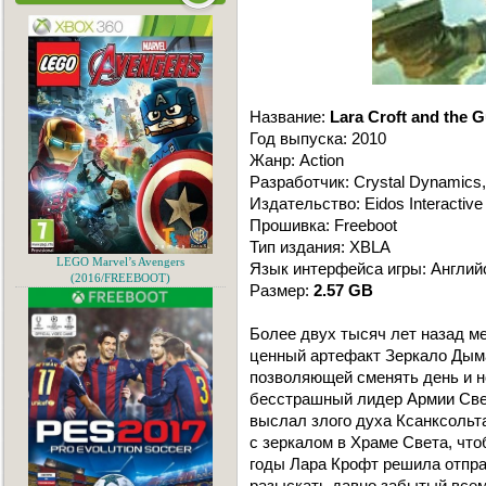
Название:
Lara Croft and the G
Год выпуска: 2010
Жанр: Action
Разработчик: Crystal Dynamics,
Издательство: Eidos Interactive
Прошивка: Freeboot
Тип издания: XBLA
LEGO Marvel’s Avengers
Язык интерфейса игры: Англий
(2016/FREEBOOT)
Размер:
2.57 GB
Более двух тысяч лет назад м
ценный артефакт Зеркало Дыма
позволяющей сменять день и н
бесстрашный лидер Армии Свет
выслал злого духа Ксанксольта
с зеркалом в Храме Света, что
годы Лара Крофт решила отпра
разыскать давно забытый всем