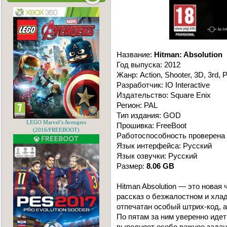
Название:
Hitman: Absolution
Год выпуска: 2012
Жанр: Action, Shooter, 3D, 3rd, P
Разработчик: IO Interactive
Издательство: Square Enix
Регион: PAL
Тип издания: GOD
LEGO Marvel’s Avengers
Прошивка: FreeBoot
(2016/FREEBOOT)
Работоспособность проверена 
Язык интерфейса: Русский
Язык озвучки: Русский
Размер:
8.06 GB
Hitman Absolution — это новая
рассказ о безжалостном и хла
отпечатан особый штрих-код, а
По пятам за ним уверенно идет 
выполняет особо важное задани