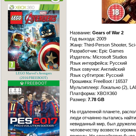
Название:
Gears of War 2
Год выхода: 2009
Жанр: Third-Person Shooter, Sci-
Разработчик: Epic Games
Издатель: Microsoft Studios
Язык интерфейса: Русский
Язык озвучки: Английский
LEGO Marvel’s Avengers
Язык субтитров: Русский
(2016/FREEBOOT)
Прошивка: FreeBoot / 16537
Мультиплеер: Локально (2), LAN
Платформа: XBOX360
Размер:
7.78 GB
На отдаленной планете, распо
люди отчаянно пытались найти
невиданный мир, был дружелю
человечеству возвести огромны
природу. Но спокойствие было