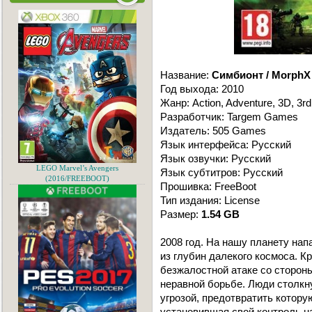
Название:
Симбионт / MorphX
Год выхода: 2010
Жанр: Action, Adventure, 3D, 3r
Разработчик: Targem Games
Издатель: 505 Games
Язык интерфейса: Русский
Язык озвучки: Русский
LEGO Marvel’s Avengers
Язык субтитров: Русский
(2016/FREEBOOT)
Прошивка: FreeBoot
Тип издания: License
Размер:
1.54 GB
2008 год. На нашу планету на
из глубин далекого космоса. К
безжалостной атаке со сторон
неравной борьбе. Люди столкну
угрозой, предотвратить котору
установившая свой контроль на