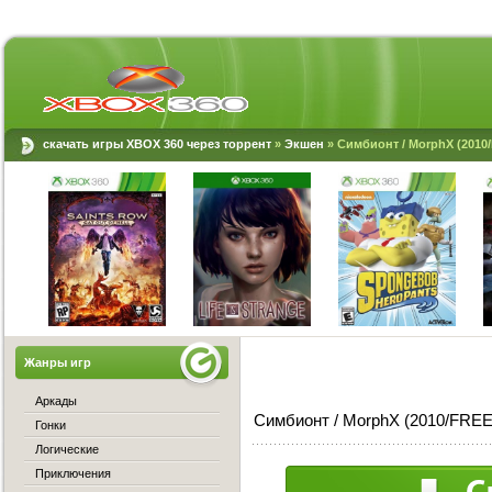
скачать игры XBOX 360 через торрент
»
Экшен
» Симбионт / MorphX (201
Жанры игр
Аркады
Симбионт / MorphX (2010/FRE
Гонки
Логические
Приключения