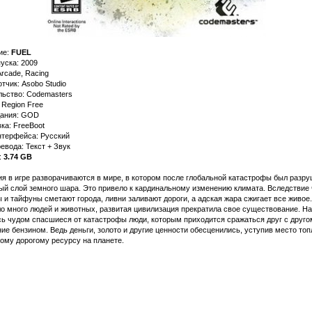
ие:
FUEL
уска: 2009
rcade, Racing
тчик: Asobo Studio
льство: Codemasters
 Region Free
дания: GOD
ка: FreeBoot
нтерфейса: Русский
евода: Текст + Звук
:
3.74 GB
я в игре разворачиваются в мире, в котором после глобальной катастрофы был разр
ый слой земного шара. Это привело к кардинальному изменению климата. Вследствие 
 и тайфуны сметают города, ливни заливают дороги, а адская жара сжигает все живое.
о много людей и животных, развитая цивилизация прекратила свое существование. На
ь чудом спасшиеся от катастрофы люди, которым приходится сражаться друг с друго
ие бензином. Ведь деньги, золото и другие ценности обесценились, уступив место топ
ому дорогому ресурсу на планете.