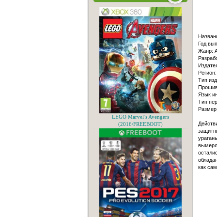
Назван
Год вып
Жанр: A
Разрабо
Издате
Регион:
Тип из
Прошив
Язык и
Тип пер
Размер
LEGO Marvel’s Avengers
Действи
(2016/FREEBOOT)
защитн
ураганы
вымерл
осталис
обладан
как сам