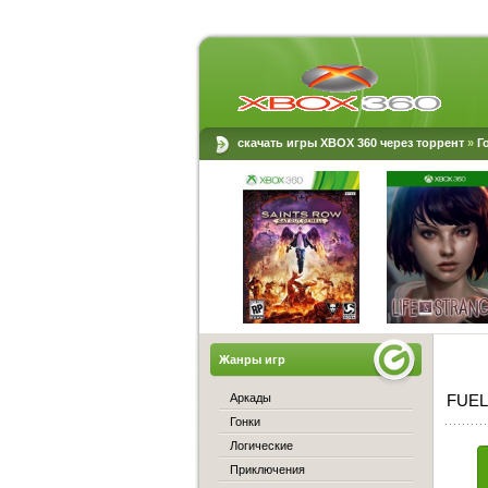
скачать игры XBOX 360 через торрент
»
Г
Жанры игр
Аркады
FUEL
Гонки
Логические
Приключения