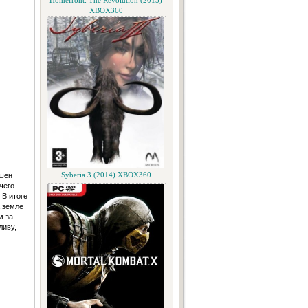
Homefront: The Revolution (2015)
XBOX360
ушен
Syberia 3 (2014) XBOX360
чего
 В итоге
 земле
м за
ливу,