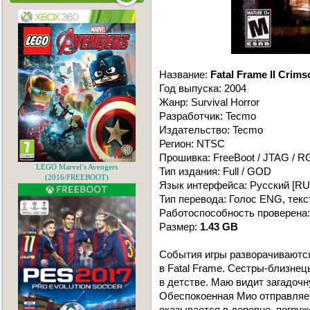
Название:
Fatal Frame II Crims
Год выпуска: 2004
Жанр: Survival Horror
Разработчик: Tecmo
Издательство: Tecmo
Регион: NTSC
Прошивка: FreeBoot / JTAG / 
LEGO Marvel’s Avengers
Тип издания: Full / GOD
(2016/FREEBOOT)
Язык интерфейса: Русский [RU
Тип перевода: Голос ENG, текс
Работоспособность проверена:
Размер:
1.43 GB
События игры разворачиваются
в Fatal Frame. Сестры-близнец
в детстве. Маю видит загадочн
Обеспокоенная Мио отправляетс
оказывается в деревне, погруж