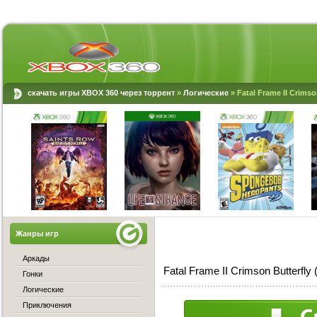
скачать игры XBOX 360 через торрент
»
Логические
» Fatal Frame II Crims
Жанры игр
Аркады
Fatal Frame II Crimson Butterf
Гонки
Логические
Приключения