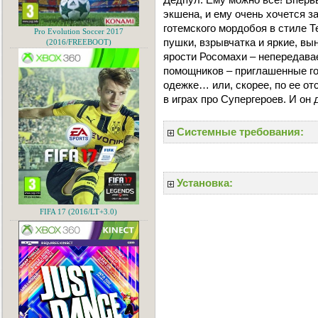
экшена, и ему очень хочется з
готемского мордобоя в стиле 
Pro Evolution Soccer 2017
пушки, взрывчатка и яркие, вы
(2016/FREEBOOT)
ярости Росомахи – непередав
помощников – приглашенные го
одежке… или, скорее, по ее от
в играх про Супергероев. И он 
Системные требования:
Установка:
FIFA 17 (2016/LT+3.0)