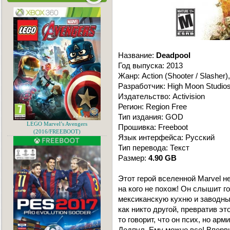
Название:
Deadpool
Год выпуска: 2013
Жанр: Action (Shooter / Slasher)
Разработчик: High Moon Studio
Издательство: Activision
Регион: Region Free
Тип издания: GOD
LEGO Marvel’s Avengers
Прошивка: Freeboot
(2016/FREEBOOT)
Язык интерфейса: Русский
Тип перевода: Текст
Размер:
4.90 GB
Этот герой вселенной Marvel н
на кого не похож! Он слышит го
мексиканскую кухню и заводных
как никто другой, превратив э
то говорит, что он псих, но ар
Дедпул. Ему можно все! Вперв