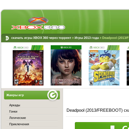
скачать игры XBOX 360 через торрент
»
Игры 2013 года
» Deadpool (2013
Жанры игр
Аркады
Deadpool (2013/FREEBOOT) ск
Гонки
Логические
Приключения