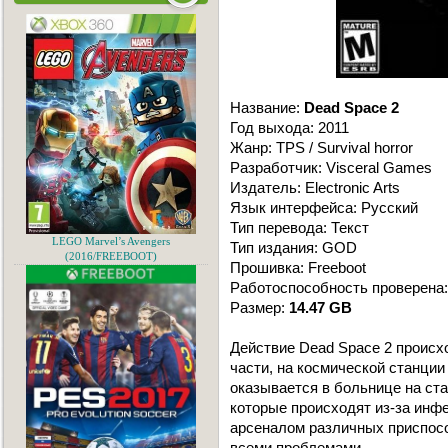
Название:
Dead Space 2
Год выхода: 2011
Жанр: TPS / Survival horror
Разработчик: Visceral Games
Издатель: Electronic Arts
Язык интерфейса: Русский
Тип перевода: Текст
LEGO Marvel’s Avengers
Тип издания: GOD
(2016/FREEBOOT)
Прошивка: Freeboot
Работоспособность проверена:
Размер:
14.47 GB
Действие Dead Space 2 происхо
части, на космической станции
оказывается в больнице на ста
которые происходят из-за ин
арсеналом различных приспосо
всеми проблемами.