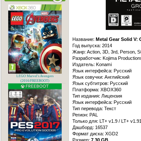
Название:
Metal Gear Solid V:
Год выпуска: 2014
Жанр: Action, 3D, 3rd, Person, St
Разработчик: Kojima Production
Издатель: Konami
Язык интерфейса: Русский
LEGO Marvel’s Avengers
Язык озвучки: Английский
(2016/FREEBOOT)
Язык субтитров: Русский
Платформа: XBOX360
Тип издания: Лицензия
Язык интерфейса: Русский
Тип перевода: Текст
Регион: PAL
Только для: LT+ v1.9 / LT+ v1.91 
Дашборд: 16537
Формат диска: XGD2
Размер:
7.30 GB