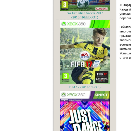
«Старт
Каждый 
Pro Evolution Soccer 2017
уникал
(2016/FREEBOOT)
персона
Геймпле
многоч
прыжки 
заплывы
вселенн
комманд
Успешно
стиля и
FIFA 17 (2016/LT+3.0)