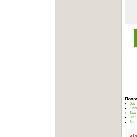
Похо
Star
Kine
Saw 
Star
Star