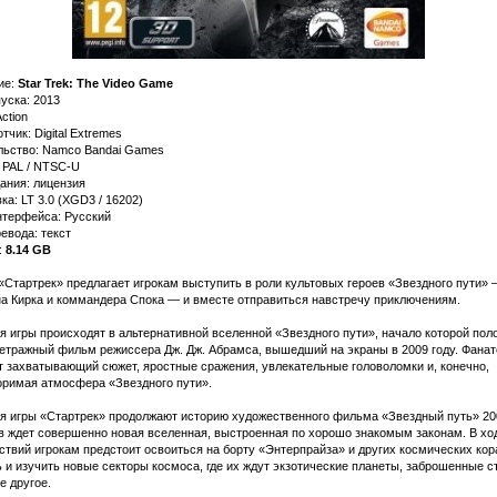
ие:
Star Trek: The Video Game
уска: 2013
ction
тчик: Digital Extremes
льство: Namco Bandai Games
 PAL / NTSC-U
ания: лицензия
а: LT 3.0 (XGD3 / 16202)
нтерфейса: Русский
евода: текст
:
8.14 GB
Стартрек» предлагает игрокам выступить в роли культовых героев «Звездного пути» 
на Кирка и коммандера Спока — и вместе отправиться навстречу приключениям.
 игры происходят в альтернативной вселенной «Звездного пути», начало которой пол
етражный фильм режиссера Дж. Дж. Абрамса, вышедший на экраны в 2009 году. Фанат
т захватывающий сюжет, яростные сражения, увлекательные головоломки и, конечно,
оримая атмосфера «Звездного пути».
я игры «Стартрек» продолжают историю художественного фильма «Звездный путь» 200
в ждет совершенно новая вселенная, выстроенная по хорошо знакомым законам. В хо
твий игрокам предстоит освоиться на борту «Энтерпрайза» и других космических кор
 и изучить новые секторы космоса, где их ждут экзотические планеты, заброшенные с
е другое.