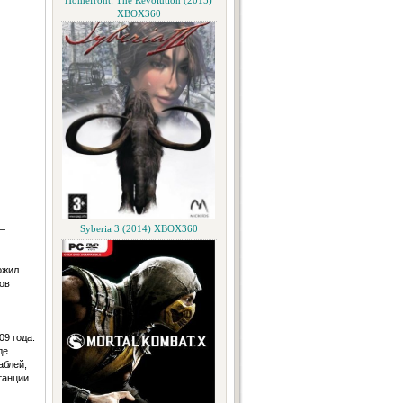
Homefront: The Revolution (2015)
XBOX360
—
Syberia 3 (2014) XBOX360
ожил
ов
9 года.
де
аблей,
танции