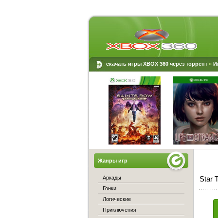
скачать игры XBOX 360 через торрент
»
И
Жанры игр
Аркады
Star 
Гонки
Логические
Приключения