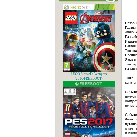
Назван
Год вып
Жанр: A
Разрабо
Издате
Регион:
Тип изд
Прошивк
Язык и
Тип пер
Размер
LEGO Marvel’s Avengers
Экшен «
(2016/FREEBOOT)
капита
События
полном
ожидае
неповт
Событи
Фанато
путешес
открыть
и много