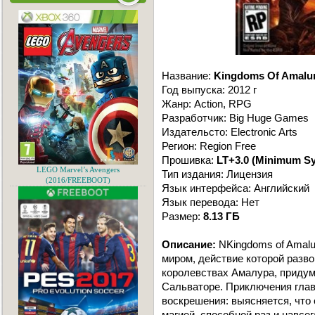
Название:
Kingdoms Of Amalur
Год выпуска: 2012 г
Жанр: Action, RPG
Разработчик: Big Huge Games
Издательсто: Electronic Arts
Регион: Region Free
Прошивка:
LT+3.0 (Minimum S
LEGO Marvel’s Avengers
Тип издания: Лицензия
(2016/FREEBOOT)
Язык интерфейса: Английский
Язык перевода: Нет
Размер:
8.13 ГБ
Описание:
NKingdoms of Amalu
миром, действие которой разв
королевствах Амалура, приду
Сальваторе. Приключения главн
воскрешения: выясняется, что
магией, способной раз и навсе