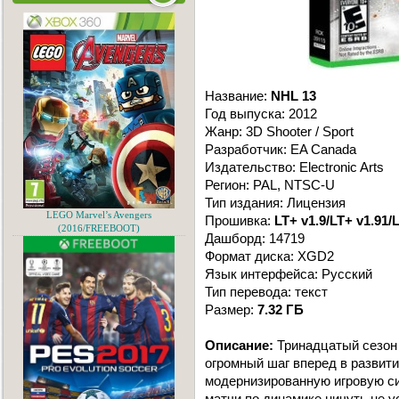
Название:
NHL 13
Год выпуска: 2012
Жанр: 3D Shooter / Sport
Разработчик: EA Canada
Издательство: Electronic Arts
Регион: PAL, NTSC-U
Тип издания: Лицензия
LEGO Marvel’s Avengers
Прошивка:
LT+ v1.9/LT+ v1.91/L
(2016/FREEBOOT)
Дашборд: 14719
Формат диска: XGD2
Язык интерфейса: Русский
Тип перевода: текст
Размер:
7.32 ГБ
Описание:
Тринадцатый сезон 
огромный шаг вперед в развити
модернизированную игровую си
матчи по динамике ничуть не 