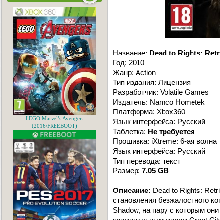
Название:
Dead to Rights: Retr
Год: 2010
Жанр: Action
Тип издания: Лицензия
Разработчик: Volatile Games
Издатель: Namco Hometek
Платформа: Xbox360
LEGO Marvel’s Avengers
Язык интерфейса: Русский
(2016/FREEBOOT)
Таблетка:
Не требуется
Прошивка: iXtreme: 6-ая волна
Язык интерфейса: Русский
Тип перевода: текст
Размер:
7.05 GB
Описание:
Dead to Rights: Retr
становления безжалостного коп
Shadow, на пару с которым они
криминальным миром Grant City