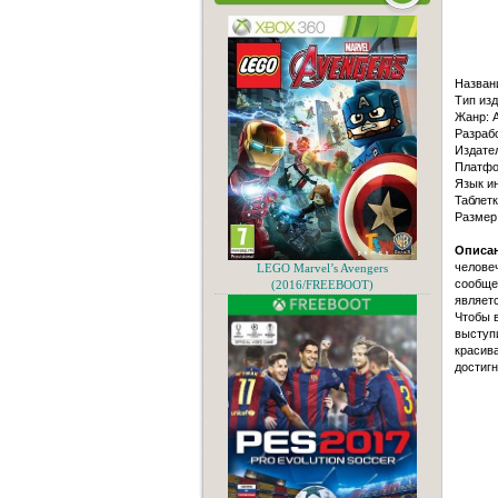
Назван
Тип изд
Жанр: A
Разраб
Издател
Платфо
Язык и
Таблет
Размер
Описан
человеч
LEGO Marvel’s Avengers
сообщес
(2016/FREEBOOT)
являет
Чтобы в
выступи
красива
достигн