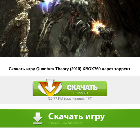
Скачать игру Quantum Theory (2010) XBOX360 через торрент:
[18,77 Kb] (cкачиваний: 474)