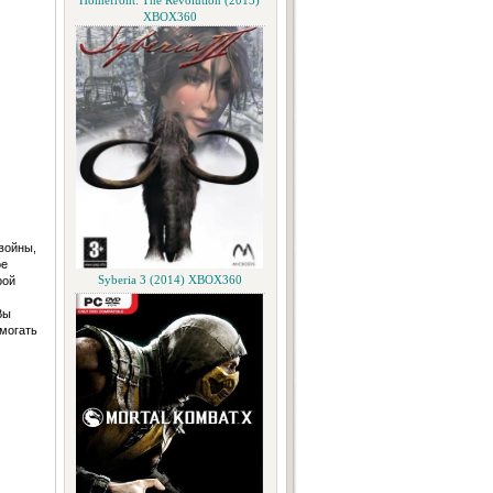
Homefront: The Revolution (2015)
XBOX360
войны,
ое
рой
Syberia 3 (2014) XBOX360
Вы
могать