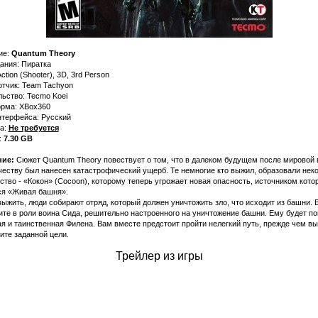
ие:
Quantum Theory
ания: Пиратка
ction (Shooter), 3D, 3rd Person
отчик: Team Tachyon
ьство: Tecmo Koei
рма: XBox360
нтерфейса: Русский
ка:
Не требуется
:
7.30 GB
ие:
Сюжет Quantum Theory повествует о том, что в далеком будущем после мировой 
еству был нанесен катастрофический ущерб. Те немногие кто выжил, образовали нек
тво - «Кокон» (Cocoon), которому теперь угрожает новая опасность, источником кото
ся «Живая башня».
ыжить, люди собирают отряд, который должен уничтожить зло, что исходит из башни. 
те в роли воина Сида, решительно настроенного на уничтожение башни. Ему будет по
я и таинственная Филена. Вам вместе предстоит пройти нелегкий путь, прежде чем вы
ите заданной цели.
Трейлер из игры