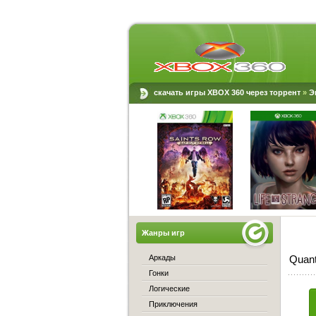
скачать игры XBOX 360 через торрент
»
Э
Жанры игр
Аркады
Quant
Гонки
Логические
Приключения