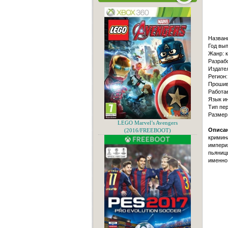
Назван
Год вып
Жанр: к
Разрабо
Издател
Регион:
Прошивк
Работае
Язык и
Тип пер
Размер
LEGO Marvel’s Avengers
Описан
(2016/FREEBOOT)
кримина
империя
пьяницы
именно