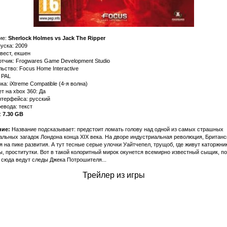
ие:
Sherlock Holmes vs Jack The Ripper
уска: 2009
вест, екшен
тчик: Frogwares Game Development Studio
ьство: Focus Home Interactive
 PAL
а: iXtreme Compatible (4-я волна)
т на xbox 360: Да
нтерфейса: русский
евода: текст
:
7.30 GB
ие:
Название подсказывает: предстоит ломать голову над одной из самых страшных
льных загадок Лондона конца XIX века. На дворе индустриальная революция, Британс
 на пике развития. А тут тесные серые улочки Уайтчепел, трущоб, где живут каторжник
, проститутки. Вот в такой колоритный мирок окунется всемирно известный сыщик, п
 сюда ведут следы Джека Потрошителя...
Трейлер из игры