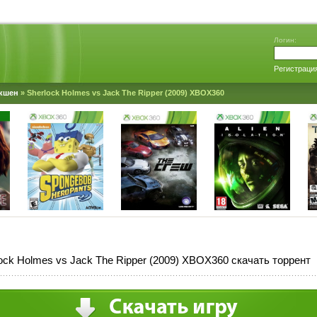
Логин:
Регистраци
кшен
» Sherlock Holmes vs Jack The Ripper (2009) XBOX360
ock Holmes vs Jack The Ripper (2009) XBOX360 скачать торрент