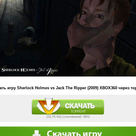
ать игру Sherlock Holmes vs Jack The Ripper (2009) XBOX360 через то
[18,76 Kb] (cкачиваний: 884)