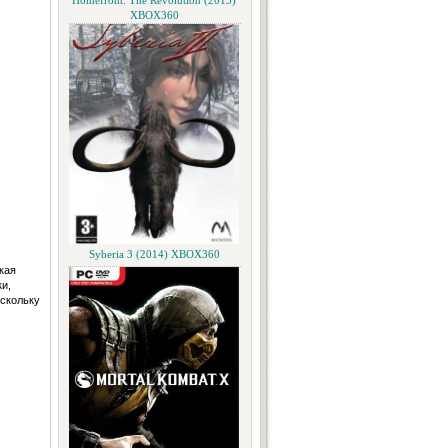
Homefront: The Revolution (2015)
XBOX360
Syberia 3 (2014) XBOX360
кая
и,
оскольку