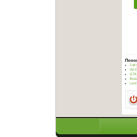
Похо
Call
Vin 
GTA 
Brut
Lord