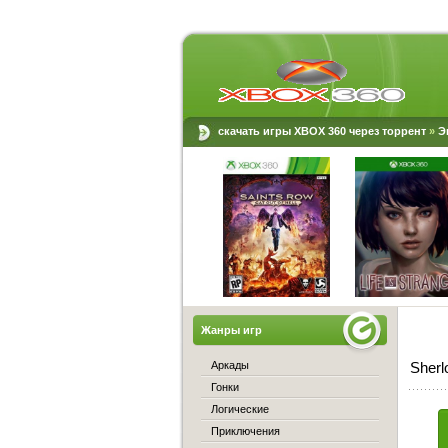
скачать игры XBOX 360 через торрент
»
Э
Жанры игр
Аркады
Sherl
Гонки
Логические
Приключения