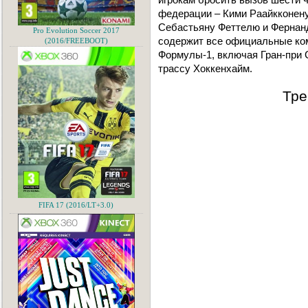
федерации – Кими Раайкконену
Себастьяну Феттелю и Фернан
Pro Evolution Soccer 2017
содержит все официальные ком
(2016/FREEBOOT)
Формулы-1, включая Гран-при 
трассу Хоккенхайм.
Тре
FIFA 17 (2016/LT+3.0)