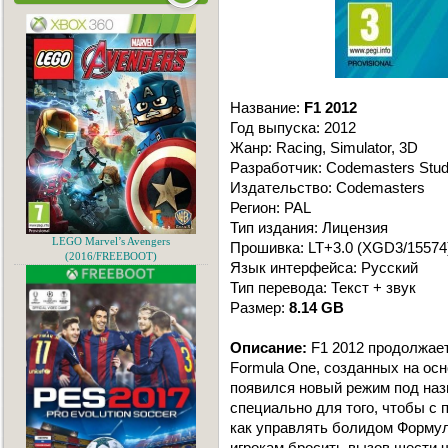
Название:
F1 2012
Год выпуска: 2012
Жанр: Racing, Simulator, 3D
Разработчик: Codemasters Stud
Издательство: Codemasters
Регион: PAL
Тип издания: Лицензия
LEGO Marvel’s Avengers
Прошивка: LT+3.0 (XGD3/15574
(2016/FREEBOOT)
Язык интерфейса: Русский
Тип перевода: Текст + звук
Размер:
8.14 GB
Описание:
F1 2012 продолжает
Formula One, созданных на осн
появился новый режим под назв
специально для того, чтобы с 
как управлять болидом Форму
игрокам бросить вызов шести