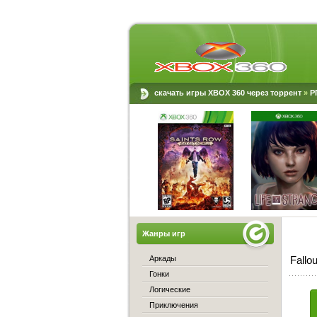
скачать игры XBOX 360 через торрент
»
Р
Жанры игр
Аркады
Fallo
Гонки
Логические
Приключения