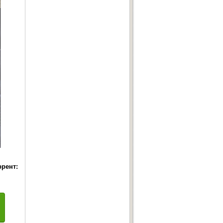
ррент: