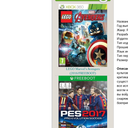
Назван
Год вып
Жанр: R
Разрабо
Издател
Тип из
Прошив
Язык и
Тип пер
Размер
Описан
LEGO Marvel’s Avengers
культо
(2016/FREEBOOT)
критика
существ
все исп
могли н
вы вой
снаряже
боеприп