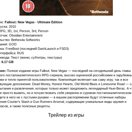
ие:
Fallout: New Vegas - Ultimate Edition
уска: 2010
PG, 3D, 1st, Person, 3rd, Person
тчик: Obsidian Entertainment
ьство: Bethesda Softworks
дания: GOD
ка: FreeBoot (последний DashLaunch и FSD3)
нтерфейса: RUS
евода: Текст (меню, субтитры, текстуры)
:
6.17 GB
ие:
Полное издание игры Fallout: New Vegas — последней на сегодняшний день главы
вого постапокалиптического RPG-сериала, высоко оцененной российскими и зарубежн
ми и тепло принятой пользователями. Компиляция включает как саму игру, так и все
ующие дополнения: Dead Money, Honest Hearts, Old World Blues и Lonesome Road — с
ытания и развлечения, которые только может предложить легендарный Нью-Вегас. А 
е просто выжить, но и почувствовать себя уверенно в суровом постапокалиптическом
дете в него не с пустыми руками — в вашем распоряжении будут отличные наборы
ния Courier’s Stash и Gun Runners Arsenal, содержащие уникальные виды оружия и
асов, а также полезные рецепты.
Трейлер из игры