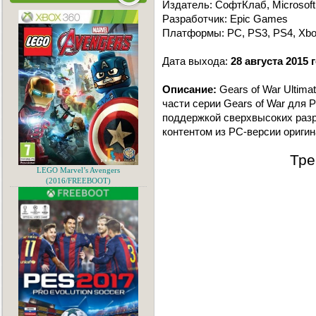
Издатель: СофтКлаб, Microsoft
Разработчик: Epic Games
Платформы: PC, PS3, PS4, Xbo
Дата выхода:
28 августа 2015 
Описание:
Gears of War Ultimat
части серии Gears of War для 
поддержкой сверхвысоких разр
контентом из РС-версии оригин
Тре
LEGO Marvel’s Avengers
(2016/FREEBOOT)