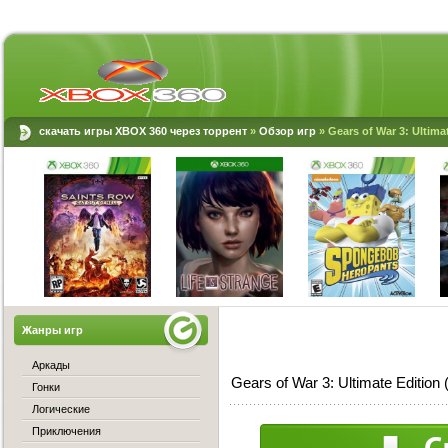
скачать игры XBOX 360 через торрент
»
Обзор игр
» Gears of War 3: Ultima
Жанры игр
Аркады
Gears of War 3: Ultimate Editio
Гонки
Логические
Приключения