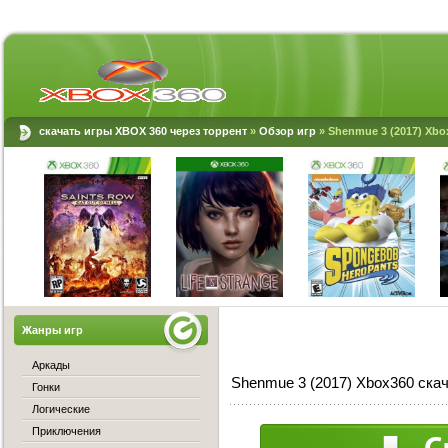
скачать игры XBOX 360 через торрент
»
Обзор игр
» Shenmue 3 (2017) Xbo
Жанры игр
Аркады
Shenmue 3 (2017) Xbox360 скач
Гонки
Логические
Приключения