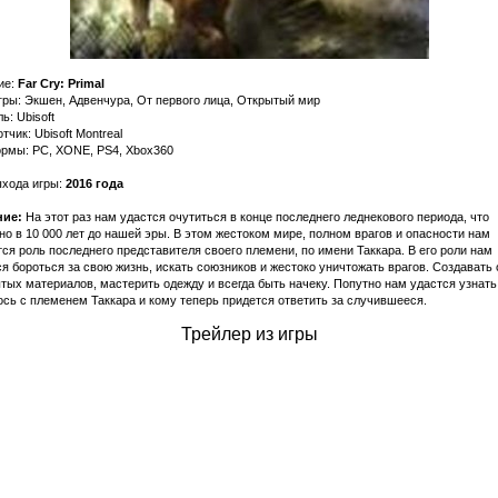
ие:
Far Cry: Primal
ры: Экшен, Адвенчура, От первого лица, Открытый мир
ь: Ubisoft
тчик: Ubisoft Montreal
рмы: PC, XONE, PS4, Xbox360
ыхода игры:
2016 года
ие:
На этот раз нам удастся очутитьcя в конце последнего леднекового периода, что
о в 10 000 лет до нашей эры. В этом жестоком мире, полном врагов и опасности нам
ся роль последнего представителя своего племени, по имени Таккара. В его роли нам
я бороться за свою жизнь, искать союзников и жестоко уничтожать врагов. Создавать
тых материалов, мастерить одежду и всегда быть начеку. Попутно нам удастся узнать
сь с племенем Таккара и кому теперь придется ответить за случившееся.
Трейлер из игры