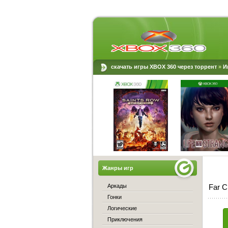
скачать игры XBOX 360 через торрент
»
И
Жанры игр
Аркады
Far C
Гонки
Логические
Приключения