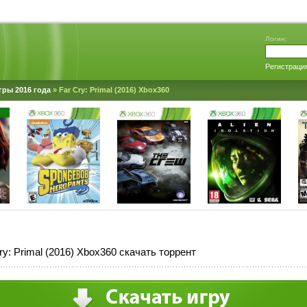
Логин:
Регистраци
гры 2016 года
» Far Cry: Primal (2016) Xbox360
ry: Primal (2016) Xbox360 скачать торрент