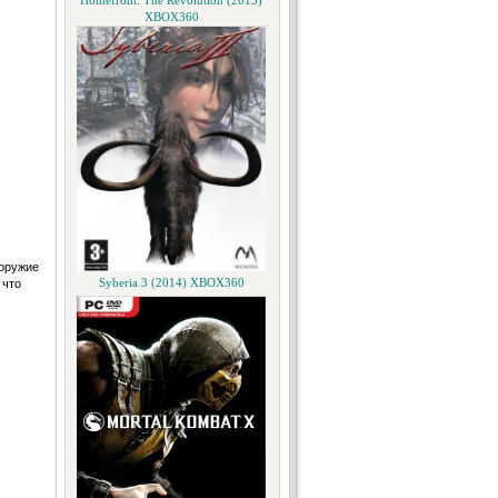
Homefront: The Revolution (2015)
XBOX360
 оружие
 что
Syberia 3 (2014) XBOX360