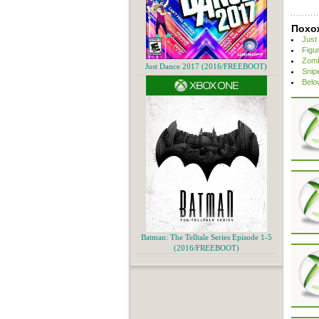
Похо
Just
Figu
Zomb
Just Dance 2017 (2016/FREEBOOT)
Snip
Belo
Batman: The Telltale Series Episode 1-5
(2016/FREEBOOT)