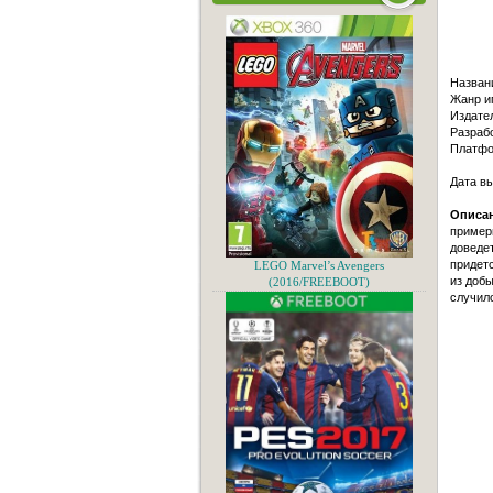
Назван
Жанр иг
Издател
Разрабо
Платфо
Дата в
Описан
примерн
доведет
придетс
LEGO Marvel’s Avengers
из добы
(2016/FREEBOOT)
случило