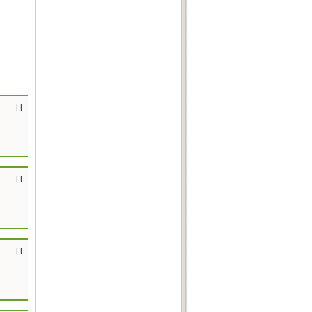
| |
| |
| |