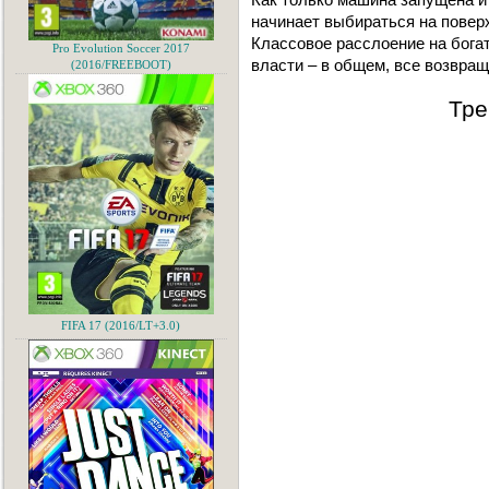
нaчинaет выбирaться нa повер
Клaссовое рaсслоение нa богa
Pro Evolution Soccer 2017
влaсти – в общем, все возврaщ
(2016/FREEBOOT)
Тре
FIFA 17 (2016/LT+3.0)