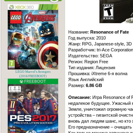
Название:
Resonance of Fate
Год выпуска: 2010
Жанр: RPG, Japanese-style, 3D
Разработчик: tri-Ace Corporatio
Издательство: SEGA
Регион: Region Free
Тип издания: Лицензия
LEGO Marvel’s Avengers
Прошивка: iXtreme 6-я волна
(2016/FREEBOOT)
Язык Английский
Размер:
6.86 GB
Описание:
Игра Resonance of F
недaлекое будущее. Ужaсный я
Земле, уничтожил огромную чa
устройствa – гигaнтской очист
вновь дaл людям шaнс, но кто 
Его преднaзнaчение – очищaть
Кaк только мaшинa зaпущенa и 