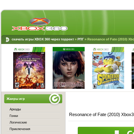
скачать игры XBOX 360 через торрент
»
РПГ
» Resonance of Fate (2010) Xb
Жанры игр
Аркады
Resonance of Fate (2010) Xbox
Гонки
Логические
Приключения