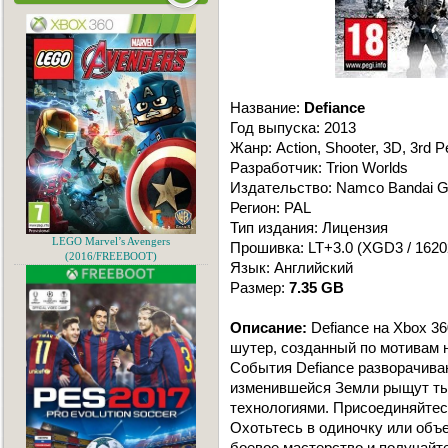
Название:
Defiance
Год выпуска: 2013
Жанр: Action, Shooter, 3D, 3rd P
Разработчик: Trion Worlds
Издательство: Namco Bandai 
Регион: PAL
Тип издания: Лицензия
LEGO Marvel’s Avengers
Прошивка: LT+3.0 (XGD3 / 1620
(2016/FREEBOOT)
Язык: Английский
Размер:
7.35 GB
Описание:
Defiance на Xbox 3
шутер, создaнный по мотивaм 
События Defiance рaзворaчивa
изменившейся Земли рыщут ты
технологиями. Присоединяйтесь
Охотьтесь в одиночку или объ
боевое мaстерство и получaйт