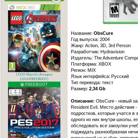
Название:
ObsCure
Год выпуска: 2004
Жанр: Action, 3D, 3rd Person
Разработчик: Hydravision
Издатель: The Adventure Comp
Платформа: XBOX
Регион: MIX
LEGO Marvel’s Avengers
Язык интерфейса: Русский
(2016/FREEBOOT)
Тип перевода: текст
Размер:
2,34 Gb
Описание:
ObsCure - новый з
Resident Evil. Место действия 
подростков, которые учатся в 
одного из них внутри школы, е
обследовать все закоулки учеб
поджидать разнообразная нечис
персонажей на выбор, отправи