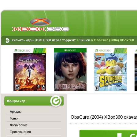
скачать игры XBOX 360 через торрент
»
Экшен
» ObsCure (2004) XBox360
Жанры игр
Аркады
ObsCure (2004) XBox360 скача
Гонки
Логические
Приключения